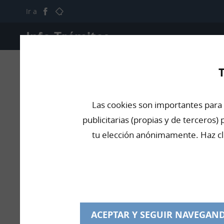
Ir a
Info Trámites
T
Inicio
Trámites de Extranjería
Antecedentes policiale
Antecedentes policiales y su 
Las cookies son importantes para t
publicitarias (propias y de terceros
tu elección anónimamente. Haz cli
ACEPTAR Y SEGUIR NAVEGAN