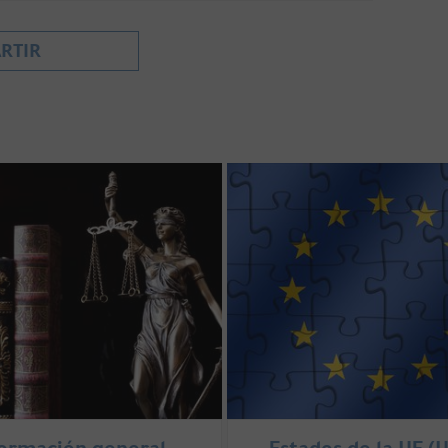
RTIR
a con la salvedad que tienen las Fuerzas y
 22, de obtener datos sin consentimiento del
de la aludida Ley Orgánica, sólo podrá ser
vo interés legítimo acreditado, en cuyo caso,
mo se ejercitará por petición dirigida al
identificación.
la configuración o implantación
 mismo.
la solicitud. Transcurrido este plazo sin que de
estimada a los efectos del art. 18.1 de la
n las contenidas en los apartados 2, 3 y 4 del art.
formación general
Estados de la UE (