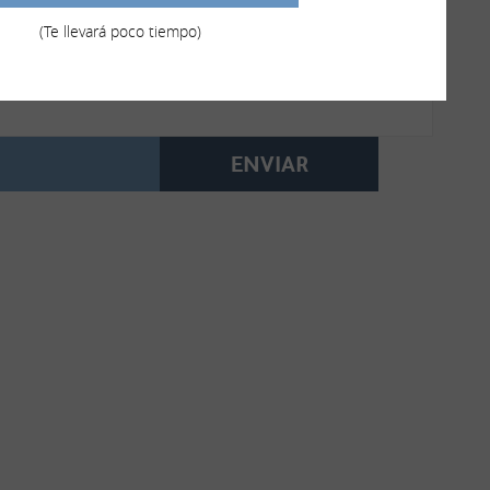
(Te llevará poco tiempo)
He leído y acepto la política de protección de datos
política de protección de datos
ENVIAR