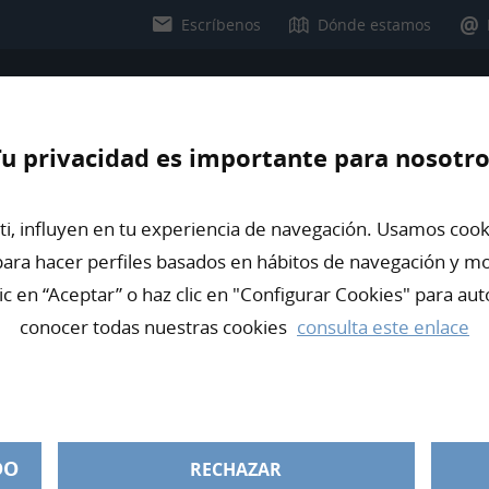
Escríbenos
Dónde estamos
u privacidad es importante para nosotr
s y su cancelación
cancelación de Info Trámites
i, influyen en tu experiencia de navegación. Usamos cooki
) para hacer perfiles basados en hábitos de navegación y 
S
c en “Aceptar” o haz clic en "Configurar Cookies" para aut
conocer todas nuestras cookies
consulta este enlace
DO
RECHAZAR