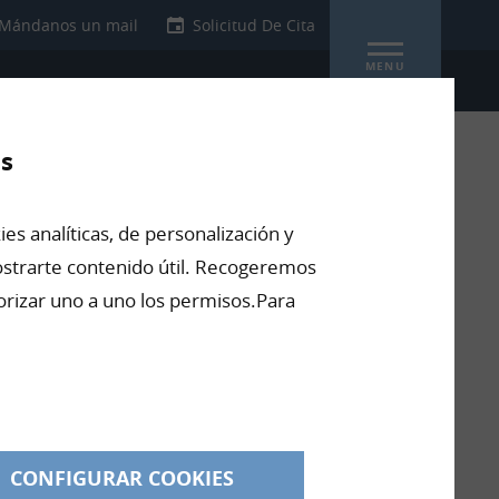
Mándanos un mail
Solicitud De Cita
MENU
os
es analíticas, de personalización y
mostrarte contenido útil. Recogeremos
olicitar más información
orizar uno a uno los permisos.Para
NOMBRE*
EMAIL*
TELÉFONO
COMENTARIO*
CONFIGURAR COOKIES