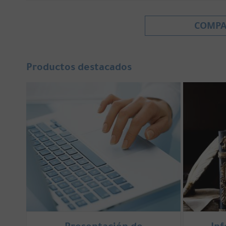
98).
COMPA
Está recogido en el artículo 5 de nuestra Ley Orgánic
Cuerpos de Seguridad del Estado, recogida en el art.
afectado.
Productos destacados
El derecho de acceso a que se refiere el artículo 15 
ejercitado a intervalos no inferiores a 12 meses, sal
podrá ejercitarlo antes. Siendo un derecho personalis
responsable del fichero con medio que garantice su 
a) Visualización en pantalla.
b) Escrito copia o fotocopia remitida por correo.
c) Telecopia.
d) Cualquier otro procedimiento que sea adecuado a 
Material del fichero ofrecido por el responsable del
La petición se resolverá en el plazo de un mes desde 
forma expresa se responda, ésta podrá entenderse des
referida Ley Orgánica. Si las causas de denegación so
Presentación de
In