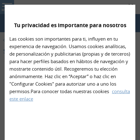
Info Trámites
MENU
Tu privacidad es importante para nosotros
CHAT WHATSAPP
TELÉFONO
CÓMO LLEGAR
Las cookies son importantes para ti, influyen en tu
INICIO
experiencia de navegación. Usamos cookies analíticas,
Solicitud de cita
de personalización y publicitarias (propias y de terceros)
para hacer perfiles basados en hábitos de navegación y
mostrarte contenido útil. Recogeremos tu elección
anónimamente. Haz clic en “Aceptar” o haz clic en
Elige una opción de contacto:
"Configurar Cookies" para autorizar uno a uno los
permisos.Para conocer todas nuestras cookies
consulta
SOLICITAR POR EMAIL
este enlace
SOLICITAR POR WHATSAPP
Después de solicitar tu cita, contactaremos
contigo para confirmar.